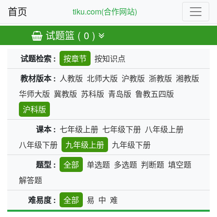
首页
tiku.com(合作网站)
试题篮 ( 0 )
试题检索 :
按章节
按知识点
教材版本 :
人教版
北师大版
沪教版
浙教版
湘教版
华师大版
冀教版
苏科版
青岛版
鲁教五四版
沪科版
课本 :
七年级上册
七年级下册
八年级上册
八年级下册
九年级上册
九年级下册
题型 :
全部
单选题
多选题
判断题
填空题
解答题
难易度 :
全部
易
中
难