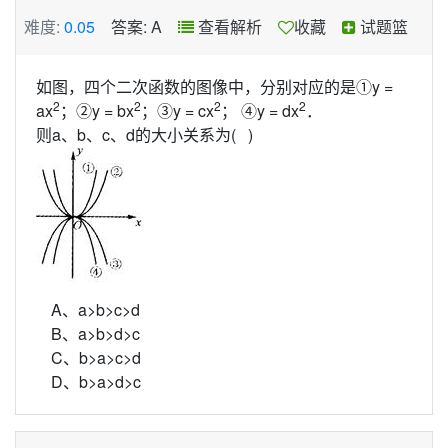
难度:
0.05
答案: A
查看解析
收藏
试题篮
如图，四个二次函数的图像中，分别对应的是①y =
2
2
2
2
ax
；②y = bx
；③y = cx
； ④y = dx
．
则a、b、c、d的大小关系为( )
A、a>b>c>d
B、a>b>d>c
C、b>a>c>d
D、b>a>d>c