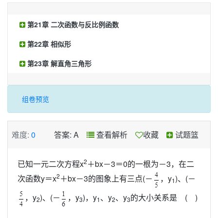
第21章 二次函数与反比例函数
第22章 相似形
第23章 解直角三角形
组卷预览
难度:
0
答案: A
查看解析
收藏
试题篮
2
已知一元二次方程x
＋bx－3＝0的一根为－3，在二
2
次函数y＝x
＋bx－3的图象上有三点(－
，y
)、(－
1
，y
)、(－
，y
)，y
、y
、y
的大小关系是 ( )
2
3
1
2
3