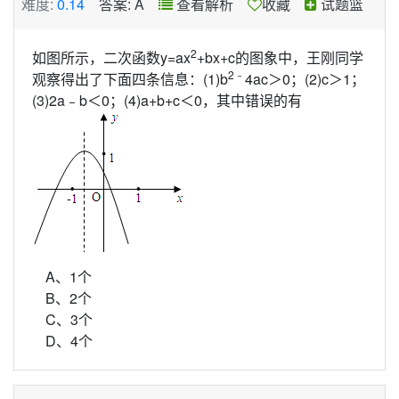
难度:
0.14
答案: A
查看解析
收藏
试题篮
2
如图所示，二次函数y=ax
+bx+c的图象中，王刚同学
2
﹣
观察得出了下面四条信息：(1)b
4ac＞0；(2)c＞1；
(3)2a﹣b＜0；(4)a+b+c＜0，其中错误的有
A、1个
B、2个
C、3个
D、4个