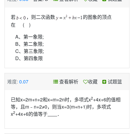
若
，则二次函数
的图象的顶点
在 ( )
A、第一象限;
B、第二象限;
C、第三象限;
D、第四象限
难度:
0.07
查看解析
收藏
试题篮
2
已知x=2m+n+2和x=m+2n时，多项式x
+4x+6的值相
等，且m﹣n+2≠0，则当x=3(m+n+1)时，多项式
2
x
+4x+6的值等于
．