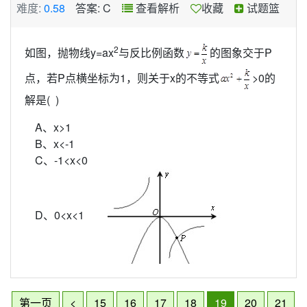
难度:
0.58
答案: C
查看解析
收藏
试题篮
2
如图，抛物线y=ax
与反比例函数
的图象交于P
点，若P点横坐标为1，则关于x的不等式
>0的
解是( )
A、x>1
B、x<-1
C、-1<x<0
D、0<x<1
第一页
<
15
16
17
18
19
20
21