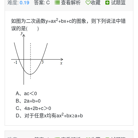
难度:
0.19
答案: C
查看解析
收藏
试题篮
2
如图为二次函数y=ax
+bx+c的图象，则下列说法中错
误的是( )
A、ac＜0
B、2a+b=0
C、4a+2b+c＞0
2
D、对于任意x均有ax
+bx≥a+b