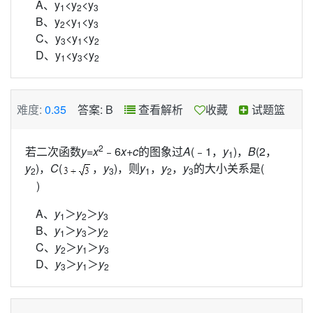
A、y
<y
<y
1
2
3
B、y
<y
<y
2
1
3
C、y
<y
<y
3
1
2
D、y
<y
<y
1
3
2
难度:
0.35
答案: B
查看解析
收藏
试题篮
2
若二次函数
y
=
x
﹣6
x
+
c
的图象过
A
(﹣1，
y
)，
B
(2，
1
y
)，
C
(
，
y
)，则
y
，
y
，
y
的大小关系是(
2
3
1
2
3
)
A、
y
＞
y
＞
y
1
2
3
B、
y
＞
y
＞
y
1
3
2
C、
y
＞
y
＞
y
2
1
3
D、
y
＞
y
＞
y
3
1
2