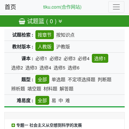
首页
tiku.com(合作网站)
试题篮 ( 0 )
试题检索 :
按章节
按知识点
教材版本 :
人教版
沪教版
课本 :
必修1
必修2
必修3
必修4
选修1
选修2
选修3
选修4
选修5
选修6
题型 :
全部
单选题
不定项选择题
判断题
辨析题
填空题
材料题
解答题
难易度 :
全部
易
中
难
专题一 社会主义从空想到科学的发展