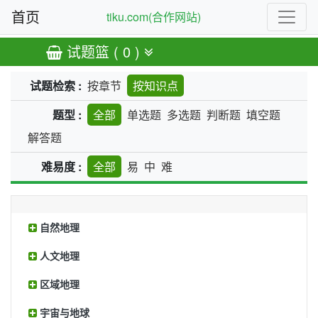
首页
tiku.com(合作网站)
试题篮 ( 0 )
试题检索 :
按章节
按知识点
题型 :
全部
单选题
多选题
判断题
填空题
解答题
难易度 :
全部
易
中
难
自然地理
人文地理
区域地理
宇宙与地球