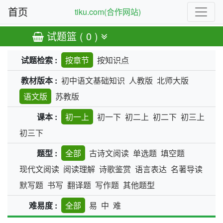
首页
tiku.com(合作网站)
试题篮 ( 0 )
试题检索 :
按章节
按知识点
教材版本 :
初中语文基础知识
人教版
北师大版
语文版
苏教版
课本 :
初一上
初一下
初二上
初二下
初三上
初三下
题型 :
全部
古诗文阅读
单选题
填空题
现代文阅读
阅读理解
诗歌鉴赏
语言表达
名著导读
默写题
书写
翻译题
写作题
其他题型
难易度 :
全部
易
中
难