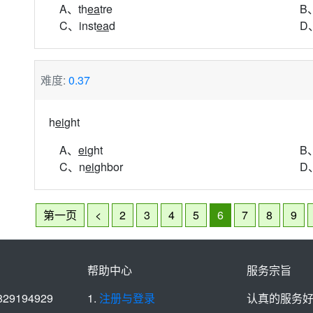
A、th
ea
tre
B
C、inst
ea
d
D
难度:
0.37
h
ei
ght
A、
ei
ght
B
C、n
ei
ghbor
D
第一页
<
2
3
4
5
6
7
8
9
帮助中心
服务宗旨
829194929
1.
注册与登录
认真的服务