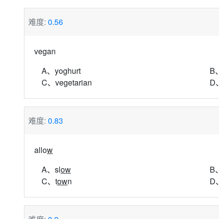
难度:
0.56
ve
g
an
A、yo
g
hurt
B
C、ve
g
etarian
D
难度:
0.83
allo
w
A、sl
ow
B
C、t
ow
n
D