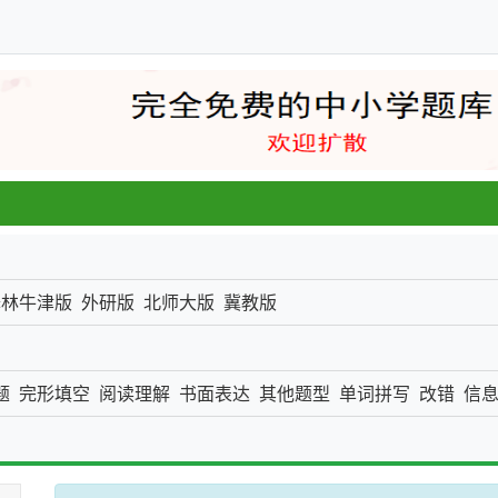
一张
译林牛津版
外研版
北师大版
冀教版
题
完形填空
阅读理解
书面表达
其他题型
单词拼写
改错
信