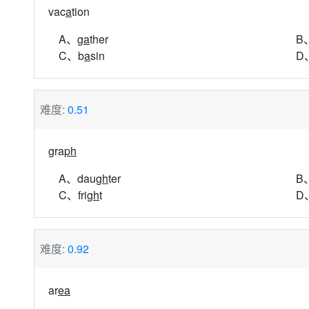
vac
a
tion
A、g
a
ther
B
C、b
a
sin
D
难度:
0.51
gra
ph
A、dau
gh
ter
B、
C、fri
gh
t
D
难度:
0.92
ar
ea