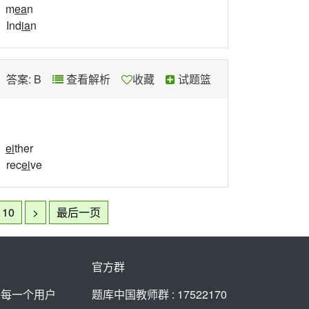
、m
ea
n
、Ind
ia
n
答案: B
查看解析
收藏
试题篮
、
ei
ther
、rec
ei
ve
10
>
最后一页
官方群
好每一个用户
题库中国教师群 : 17522170