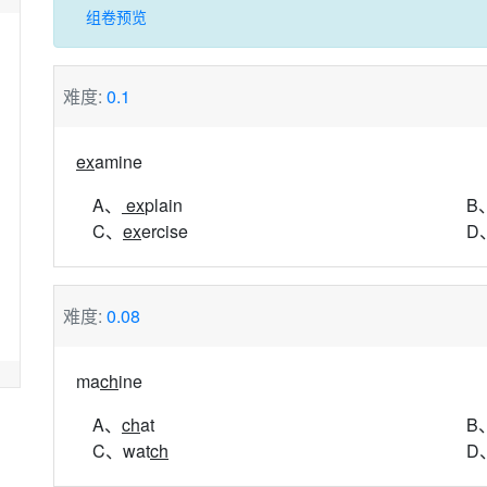
组卷预览
难度:
0.1
ex
amine
A、
ex
plain
B
C、
ex
ercise
D
难度:
0.08
ma
ch
ine
A、
ch
at
B、
C、wat
ch
D