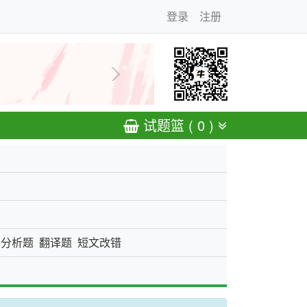
登录
注册
下一张
试题篮 ( 0 )
息分析题
翻译题
短文改错