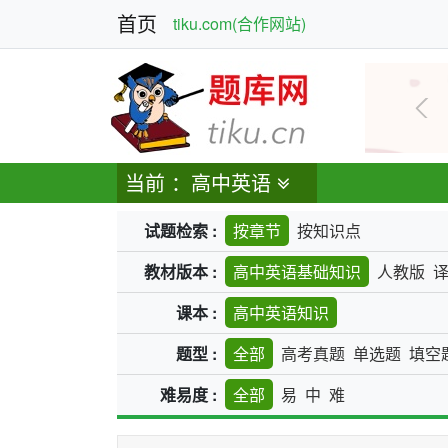
首页
tiku.com(合作网站)
上
当前 ：高中英语
试题检索 :
按章节
按知识点
教材版本 :
高中英语基础知识
人教版
课本 :
高中英语知识
题型 :
全部
高考真题
单选题
填空
难易度 :
全部
易
中
难