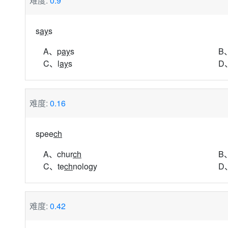
难度:
0.9
s
ay
s
A、p
ay
s
B
C、l
ay
s
D
难度:
0.16
spee
ch
A、chur
ch
B
C、te
ch
nology
D
难度:
0.42