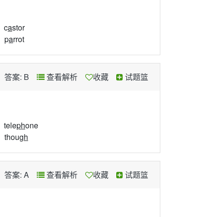
、c
a
stor
、p
a
rrot
答案: B
查看解析
收藏
试题篮
tele
ph
one
、thou
gh
答案: A
查看解析
收藏
试题篮