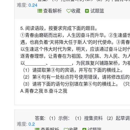
难度:
0.24
查看解析
收藏
试题篮
5. 阅读语段，按要求完成下面的题目。
①青春由磨砺而出彩，人生因奋斗而升华。②生逢盛
遇，也肩负着“天将降大任于斯人”的时代使命。③青
以生逢这个伟大时代为荣，明天，应该通过奋斗让时
逐青春理想，让青春在为祖国、为民族、为人民、为
以________、________，为民族复兴铺路架桥
（1）请提取第③句的宾语，并写在下面的横线上。
（2）第④句有一处标点符号使用错误，请将修改后
（3）请将下面的语句分别填在第⑤句的横线上。（只
A.青春之我 B.奋斗之我
答案: （1）示例：（1）搜集资料 （2）起草调查报告<b
难度:
0.2
查看解析
收藏
试题篮