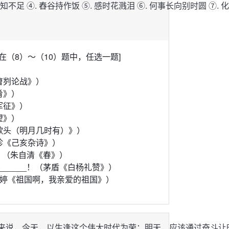
学然后知不足 ④. 舂谷持作饭 ⑤. 感时花溅泪 ⑥. 何事长向别时圆 
在（8）～（10）题中，任选一题]
《曹刿论战》）
嘉肴》）
从军征》）
春望》）
水调歌头（明月几时有）》）
龚自珍《己亥杂诗》）
__。（朱自清《春》）
______！（茅盾《白杨礼赞》）
。（舒婷《祖国啊，我亲爱的祖国》）
青年来说，今天，以生逢这个伟大时代为荣；明天，应该通过奋斗让时代