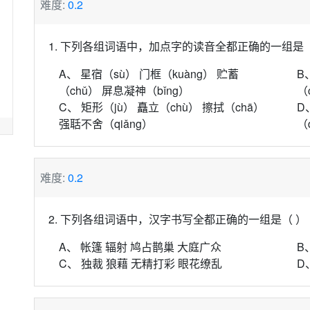
难度:
0.2
1. 下列各组词语中，加点字的读音全都正确的一组是（
A、 星宿（sù） 门框（kuàng） 贮蓄
B
（chǔ） 屏息凝神（bǐng）
（
C、 矩形（jù） 矗立（chù） 擦拭（chā）
D
强聒不舍（qiǎng）
（
难度:
0.2
2. 下列各组词语中，汉字书写全都正确的一组是（ ）
A、 帐篷 辐射 鸠占鹊巢 大庭广众
B
C、 独裁 狼藉 无精打彩 眼花缭乱
D