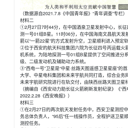
（数据源自2021.7.8《中国青年报》“青年调查”专栏）
材料二
①2月27日7时44分，在中国酒泉卫星发射中心，长
测一号01组B星。11时06分，在中国海南文昌航天发
箭以“一箭22星”的方式发射升空，卫星顺利进入预定
②位于西安的航天科技集团六院为长征四号丙运载火
机系统，为陆地探测一号01组B星提供了空间推进分
级、二级发动机及辅助动力系统。
③“西电一号”卫星是“中星·丝路天图遥感卫星星座”
大学、中星电科集团和未来宇航共同打造，综合业务
未来宇航研究院进行在轨交付，由陕西丝路天图卫星
（摘编自《西安动力助长征火箭刷新发射纪录》《“西
2022.2.28《西安晚报》）
材料三
①在2月27日的两次航天发射任务中，西安卫星测控中
务总体负责人，“95后”任一线操作员，全程护送卫
测控任务。