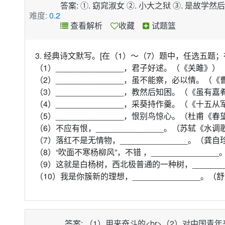
答案: ①. 窈窕淑女 ②. 小大之狱 ③. 是故
难度:
0.2
查看解析
收藏
试题篮
3. 经典诗文默写。[在（1）～（7）题中，任选五题；
（1）_______________，君子好逑。（《关雎》）
（2）_______________，虽不能察，必以情。（
（3）_______________，教然后知困。（《虽有
（4）_______________，采葵持作羹。（《十五
（5）_______________，恨别鸟惊心。（杜甫《
（6）不应有恨，_______________。（苏轼《
（7）落红不是无情物，_______________。（
（8）“吹面不寒杨柳风”，不错 ，_____________
（9）这就是白杨树，西北极普通的一种树，_______
（10）我是你簇新的理想，_______________
答案: （1）用来奋斗的<br>（2）对中国