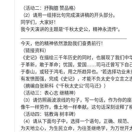
（活动二：抒胸臆 赞品格）
（2）请用一组排比句完成演讲稿的开头部分。
同学们，大家好！
我今天演讲的主题是“千秋太史公，精神永流传”。
________________________________________
今天，他的精神依然激励我们奋勇前行！
（链接资料）
《史记》在描绘三千年历史的同时，也展现了我们中
于革新，敢于革命；忧国，爱国……司马迁曾写下自己
于泰山，或轻于鸿毛，用之所趋异也。”若选择功业未
有发愤图强，完成《史记》，才能不负太史令立言之
（摘编自张新科《“千秋太史公”司马迁》）
（活动三：表心志 继精神）
（3）请仿照画波浪线的句子，写一句话，作为你的座
像牛一样劳作，像土地一样奉献。这句话深刻诠释了
（活动四：铭教诲 树丰碑）
（4）请从下面句子中，选择一个语句，正确、规范
为天地立心，为生民立命，为往圣继绝学，为万世开太