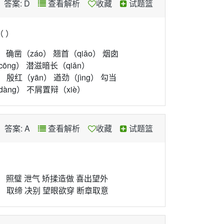
答案: D
查看解析
收藏
试题篮
 ）
、 确凿（záo） 翘首（qiǎo） 烟囱
cōng） 潜滋暗长（qiǎn）
、 殷红（yān） 遒劲（jìng） 勾当
dàng） 不屑置辩（xiè）
答案: A
查看解析
收藏
试题篮
、 照璧 泄气 矫揉造做 喜出望外
、 取缔 决别 望眼欲穿 断章取意