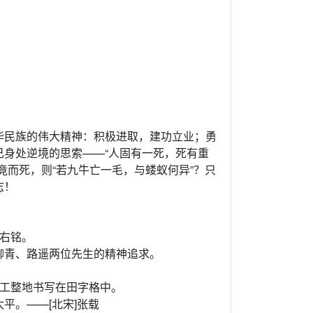
华民族的伟大精神：积极进取，建功立业；勇
身处逆境的思索——“人固有一死，死有重
竟而死，则“若九牛亡一毛，与蝼蚁何异”？只
志！
右铭。
柳青、路遥两位先生的精神追求。
、工整地书写在田字格中。
平。——[北宋]张载