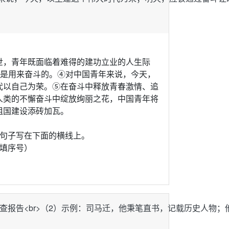
世，青年既面临着难得的建功立业的人生际
春是用来奋斗的。④对中国青年来说，今天，
代以自己为荣。⑤在奋斗中释放青春激情、追
人类的不懈奋斗中绽放绚丽之花，中国青年将
，为祖国建设添砖加瓦。
的句子写在下面的横线上。
填序号）
r>（2）示例：司马迁，他秉笔直书，记载历史人物；他不负使命，成就史家绝唱；他坚忍