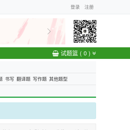
登录
注册
下一张
试题篮 ( 0 )
题
书写
翻译题
写作题
其他题型