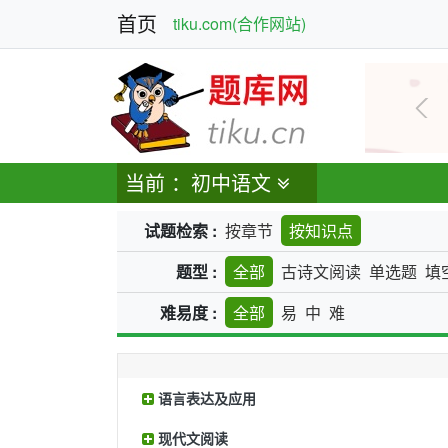
首页
tiku.com(合作网站)
上
当前 ：初中语文
试题检索 :
按章节
按知识点
题型 :
全部
古诗文阅读
单选题
填
难易度 :
全部
易
中
难
语言表达及应用
现代文阅读