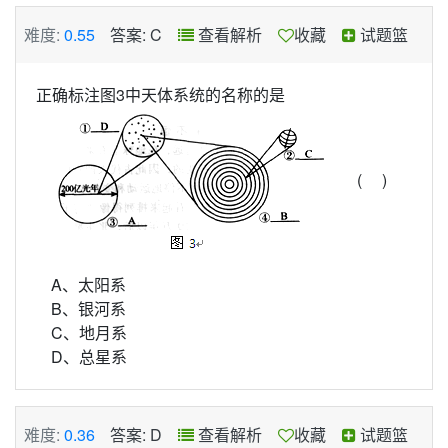
难度:
0.55
答案: C
查看解析
收藏
试题篮
正确标注图3中天体系统的名称的是
( )
A、太阳系
B、银河系
C、地月系
D、总星系
难度:
0.36
答案: D
查看解析
收藏
试题篮