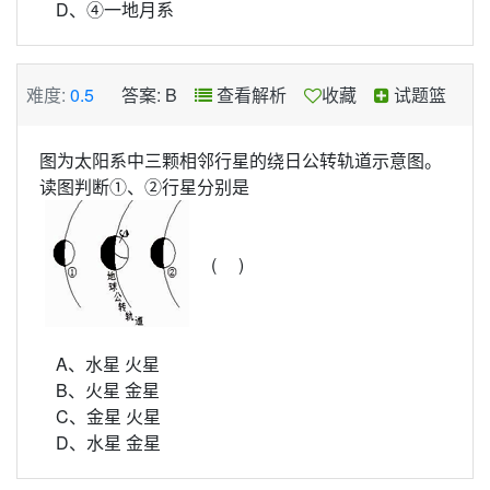
D、④一地月系
难度:
0.5
答案: B
查看解析
收藏
试题篮
图为太阳系中三颗相邻行星的绕日公转轨道示意图。
读图判断①、②行星分别是
( )
A、水星 火星
B、火星 金星
C、金星 火星
D、水星 金星