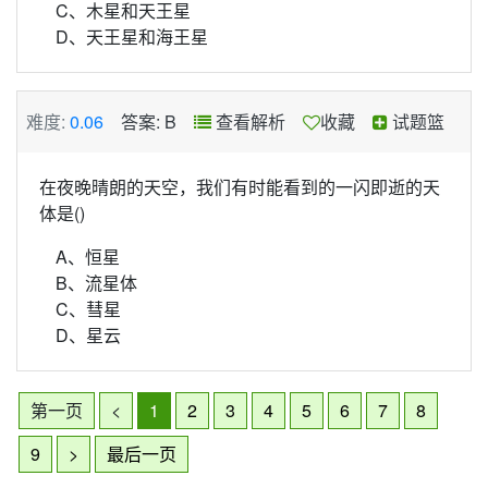
C、木星和天王星
D、天王星和海王星
难度:
0.06
答案: B
查看解析
收藏
试题篮
在夜晚晴朗的天空，我们有时能看到的一闪即逝的天
体是()
A、恒星
B、流星体
C、彗星
D、星云
第一页
<
1
2
3
4
5
6
7
8
9
>
最后一页