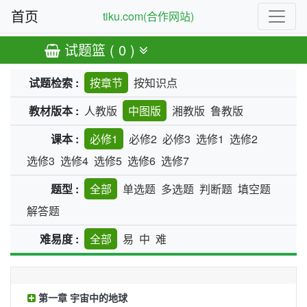
首页
tiku.com(合作网站)
试题篮 ( 0 )
试题检索 :
按章节
按知识点
教材版本 :
人教版
中图版
湘教版
鲁教版
课本 :
必修1
必修2
必修3
选修1
选修2
选修3
选修4
选修5
选修6
选修7
题型 :
全部
单选题
多选题
判断题
填空题
解答题
难易度 :
全部
易
中
难
第一章 宇宙中的地球