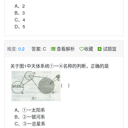
A、2
B、3
C、4
D、5
难度:
0.2
答案: C
查看解析
收藏
试题篮
关于图1中天体系统①一④名称的判断，正确的是
( )
A、①一太阳系
B、②一银河系
C、③一总星系