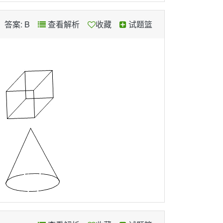
答案: B
查看解析
收藏
试题篮
、
、