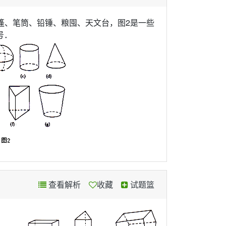
帐篷、笔筒、铅锤、粮囤、天文台，图2是一些
号．
查看解析
收藏
试题篮