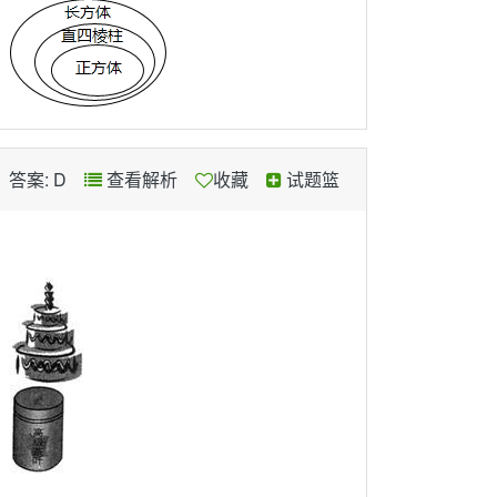
、
答案: D
查看解析
收藏
试题篮
、
、