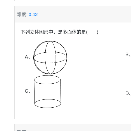
难度:
0.42
下列立体图形中，是多面体的是( )
B
A、
C、
D