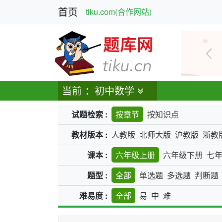
首页
tiku.com(合作网站)
上
当前 ：初中数学
试题检索 :
按章节
按知识点
教材版本 :
人教版
北师大版
沪教版
浙教
课本 :
六年级上册
六年级下册
七
题型 :
全部
单选题
多选题
判断题
难易度 :
全部
易
中
难