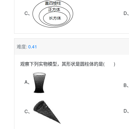
C、
D
难度:
0.41
观察下列实物模型，其形状是圆柱体的是( )
A、
B
D
C、