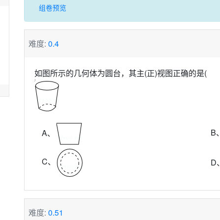
组卷预览
难度:
0.4
如图所示的几何体为圆台，其主(正)视图正确的是( 
B
A、
C、
D
难度:
0.51