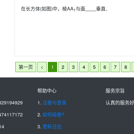
在长方体(如图)中，棱AA
与面
垂直．
1
第一页
<
1
2
3
4
5
6
7
8
帮助中心
服务宗旨
829194929
1.
注册与登录
认真的服务
474117172
2.
如何组卷?
14
3.
更新日志