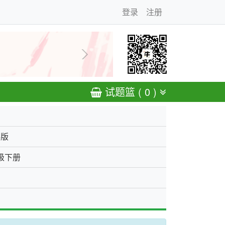
登录
注册
下一张
试题篮 ( 0 )
科版
级下册