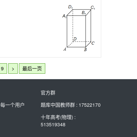
9
>
最后一页
官方群
好每一个用户
题库中国教师群 : 17522170
十年高考(物理) :
513519348