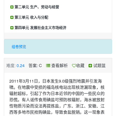
第二单元 生产、劳动与经营
第三单元 收入与分配
第四单元 发展社会主义市场经济
组卷预览
难度:
0.24
答案: C
查看解析
收藏
试题篮
2011年3月11日，日本发生9.0级强烈地震并引发海
啸。在地震中受损的福岛核电站出现核泄漏现象，核
辐射超标，引起了作为日本近邻的中国的一些民众的
恐慌。有人谣传食用碘盐可预防核辐射，海水被放射
性物质污染而没法再提炼盐，广东、浙江、安徽、江
西等多地市民抢购碘盐，导致食盐脱销。这一现象表