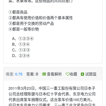
菜、水果等等。这些物品的共同点是( )
①都是商品
②都具有使用价值和价值两个基本属性
③都是用于交换的劳动产品
④都是一般等价物
A、①②③④
B、①③④
C、①②③
D、②③④
难度:
0.75
答案: B
查看解析
收藏
试题篮
2011年3月23日，中国三一重工股份有限公司日本子
公司总经理陈健与日本红十字会代表、东京电力公司
代表出席泵车捐赠仪式。这台泵车价值100万美元，
应日本东京电力公司要求，三一重工此次紧急向日方