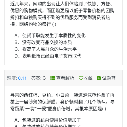
近几年来，网购的出现让人们体验到了快捷、方便、
优惠的购物模式，而团购更是以低于零售价格的团购
折扣和单独购买得不到的优质服务而受到消费者热
捧。网络购物的盛行 ( )
A、使货币职能发生了本质性的变化
B、没有改变商品交换的本质
C、提高了人民群众的生活水平
D、表明纸币已经由电子货币取代
难度:
0.11
答案: C
查看解析
收藏
试题篮
寻常的西红柿、豆角、小白菜一装进泡沫塑料盒子再
蒙上一层薄薄的保鲜膜，身价顿时翻了几个筋斗。寻
常蔬菜“一装”“一蒙”便身价倍增，其根本原因是( )
A、包装过的蔬菜使用价值增加了
B、包装过的蔬菜营养价值增加了