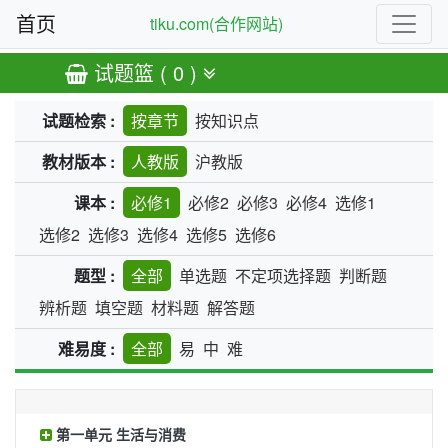
首页
tiku.com(合作网站)
试题篮 ( 0 )
试题检索 :
按章节
按知识点
教材版本 :
人教版
沪教版
课本 :
必修1
必修2
必修3
必修4
选修1
选修2
选修3
选修4
选修5
选修6
题型 :
全部
单选题
不定项选择题
判断题
辨析题
填空题
材料题
解答题
难易度 :
全部
易
中
难
第一单元 生活与消费